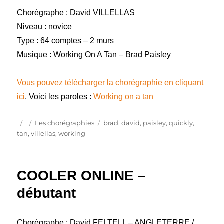
Chorégraphe : David VILLELLAS
Niveau : novice
Type : 64 comptes – 2 murs
Musique : Working On A Tan – Brad Paisley
Vous pouvez télécharger la chorégraphie en cliquant
ici
. Voici les paroles :
Working on a tan
Publié
Catégories
Étiquettes
Les chorégraphies
brad
,
david
,
paisley
,
quickly
,
le
tan
,
villellas
,
working
COOLER ONLINE –
débutant
Chorégraphe : David FELTELL – ANGLETERRE /