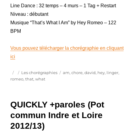
Line Dance : 32 temps – 4 murs – 1 Tag + Restart
Niveau : débutant
Musique “That’s What I Am” by Hey Romeo – 122
BPM
Vous pouvez télécharger la chorégraphie en cliquant
ici
Publié
Catégories
Étiquettes
Les chorégraphies
am
,
chore
,
david
,
hey
,
linger
,
le
romeo
,
that
,
what
QUICKLY +paroles (Pot
commun Indre et Loire
2012/13)