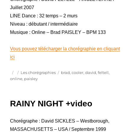
Juillet 2007
LINE Dance : 32 temps – 2 murs
Niveau : débutant / intermédiaire
Musique : Online – Brad PAISLEY – BPM 133
Vous pouvez télécharger la chorégraphie en cliquant
ici
Publié
Catégories
Étiquettes
Les chorégraphies
brad
,
cooler
,
david
,
feltell
,
le
online
,
paisley
RAINY NIGHT +video
Chorégraphe : David SICKLES – Westborough,
MASSACHUSETTS – USA / Septembre 1999