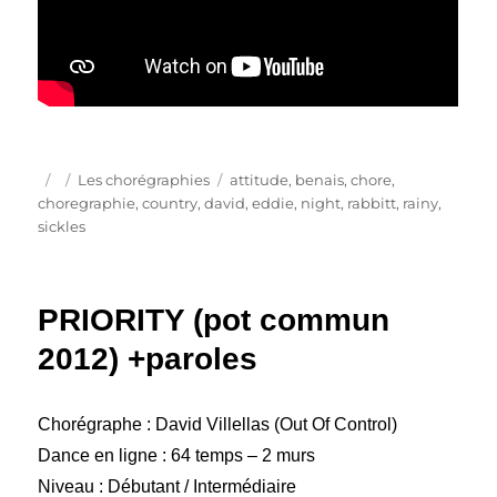
Publié
Catégories
Étiquettes
Les chorégraphies
attitude
,
benais
,
chore
,
le
choregraphie
,
country
,
david
,
eddie
,
night
,
rabbitt
,
rainy
,
sickles
PRIORITY (pot commun
2012) +paroles
Chorégraphe : David Villellas (Out Of Control)
Dance en ligne : 64 temps – 2 murs
Niveau : Débutant / Intermédiaire