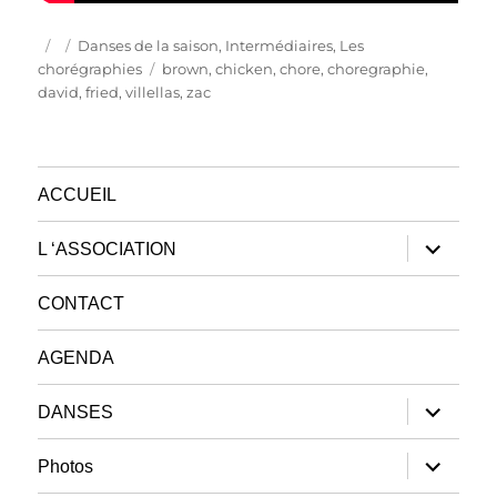
Publié
Catégories
Danses de la saison
,
Intermédiaires
,
Les
le
Étiquettes
chorégraphies
brown
,
chicken
,
chore
,
choregraphie
,
david
,
fried
,
villellas
,
zac
ACCUEIL
ouvrir
L ‘ASSOCIATION
le
sous-
menu
CONTACT
AGENDA
ouvrir
DANSES
le
sous-
menu
ouvrir
Photos
le
sous-