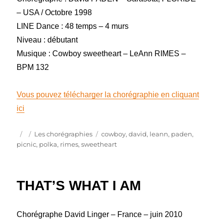
– USA / Octobre 1998
LINE Dance : 48 temps – 4 murs
Niveau : débutant
Musique : Cowboy sweetheart – LeAnn RIMES –
BPM 132
Vous pouvez télécharger la chorégraphie en cliquant
ici
Publié
Catégories
Étiquettes
Les chorégraphies
cowboy
,
david
,
leann
,
paden
,
le
picnic
,
polka
,
rimes
,
sweetheart
THAT’S WHAT I AM
Chorégraphe David Linger – France – juin 2010