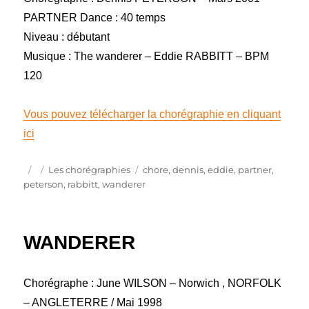
PARTNER Dance : 40 temps
Niveau : débutant
Musique : The wanderer – Eddie RABBITT – BPM
120
Vous pouvez télécharger la chorégraphie en cliquant
ici
Publié
Catégories
Étiquettes
Les chorégraphies
chore
,
dennis
,
eddie
,
partner
,
le
peterson
,
rabbitt
,
wanderer
WANDERER
Chorégraphe : June WILSON – Norwich , NORFOLK
– ANGLETERRE / Mai 1998