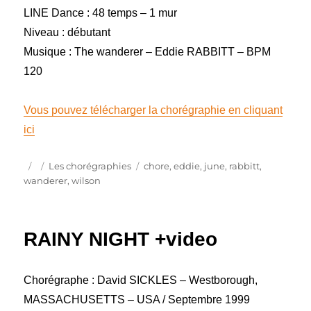
LINE Dance : 48 temps – 1 mur
Niveau : débutant
Musique : The wanderer – Eddie RABBITT – BPM
120
Vous pouvez télécharger la chorégraphie en cliquant
ici
Publié
Catégories
Étiquettes
Les chorégraphies
chore
,
eddie
,
june
,
rabbitt
,
le
wanderer
,
wilson
RAINY NIGHT +video
Chorégraphe : David SICKLES – Westborough,
MASSACHUSETTS – USA / Septembre 1999