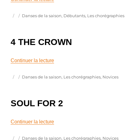
Publié
Catégories
Danses de la saison
,
Débutants
,
Les chorégraphies
le
4 THE CROWN
de « 4 THE CROWN »
Continuer la lecture
Publié
Catégories
Danses de la saison
,
Les chorégraphies
,
Novices
le
SOUL FOR 2
de « SOUL FOR 2 »
Continuer la lecture
Publié
Catégories
Danses de la saison
,
Les chorégraphies
,
Novices