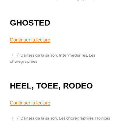
le
GHOSTED
de « GHOSTED »
Continuer la lecture
Publié
Catégories
Danses de la saison
,
Intermédiaires
,
Les
le
chorégraphies
HEEL, TOEE, RODEO
de « HEEL, TOEE, RODEO »
Continuer la lecture
Publié
Catégories
Danses de la saison
,
Les chorégraphies
,
Novices
le