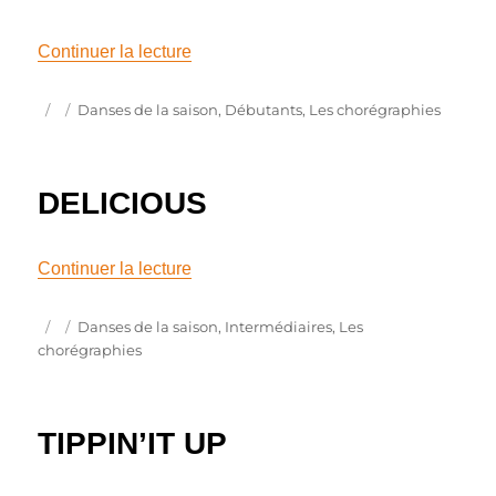
de « LOVE POTION »
Continuer la lecture
Publié
Catégories
Danses de la saison
,
Débutants
,
Les chorégraphies
le
DELICIOUS
de « DELICIOUS »
Continuer la lecture
Publié
Catégories
Danses de la saison
,
Intermédiaires
,
Les
le
chorégraphies
TIPPIN’IT UP