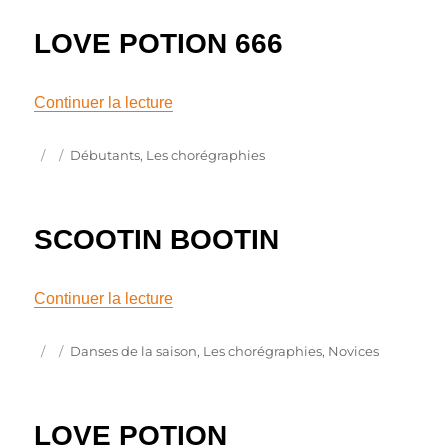
LOVE POTION 666
de « LOVE POTION 666 »
Continuer la lecture
Publié
Catégories
Débutants
,
Les chorégraphies
le
SCOOTIN BOOTIN
de « SCOOTIN BOOTIN »
Continuer la lecture
Publié
Catégories
Danses de la saison
,
Les chorégraphies
,
Novices
le
LOVE POTION