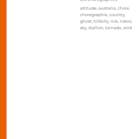
le
Étiquettes
attitude
,
australia
,
chore
,
choregraphie
,
country
,
ghost
,
hillbilly
,
rick
,
riders
,
sky
,
stallion
,
tornado
,
wild