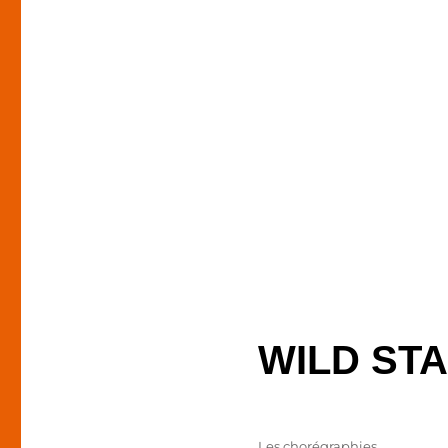
WILD STA
Publié
Catégories
Les chorégraphies