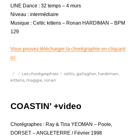
LINE Dance : 32 temps – 4 murs
Niveau : intermédiaire
Musique : Celtic kittens – Ronan HARDIMAN – BPM
129
Vous pouvez télécharger la chorégraphie en cliquant
ici
Publié
Catégories
Étiquettes
Les chorégraphies
celtic
,
gallagher
,
hardiman
,
le
kittens
,
maggie
,
ronan
COASTIN’ +video
Chorégraphes : Ray & Tina YEOMAN – Poole,
DORSET – ANGLETERRE / Février 1998