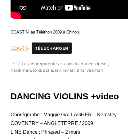
COASTIN’ au Téléthon 2009 à Chinon.
COASTIN
TÉLÉCHARGER
Publié
Catégories
Étiquettes
Les chorégraphies
coastin
,
dance
,
dorset
,
le
hardiman
,
lord
,
polle
,
ray
,
ronan
,
tina
,
yeoman
DANCING VIOLINS +video
Chorégraphe : Maggie GALLAGHER – Keresley,
COVENTRY – ANGLETERRE / 2009
LINE Dance : Phrased – 2 murs