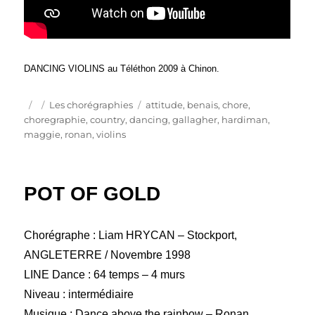
DANCING VIOLINS au Téléthon 2009 à Chinon.
Publié
Catégories
Étiquettes
Les chorégraphies
attitude
,
benais
,
chore
,
le
choregraphie
,
country
,
dancing
,
gallagher
,
hardiman
,
maggie
,
ronan
,
violins
POT OF GOLD
Chorégraphe : Liam HRYCAN – Stockport,
ANGLETERRE / Novembre 1998
LINE Dance : 64 temps – 4 murs
Niveau : intermédiaire
Musique : Dance above the rainbow – Ronan