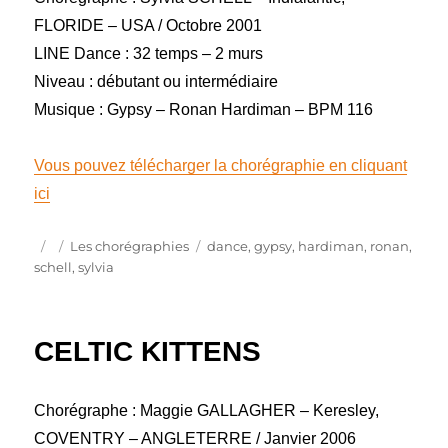
FLORIDE – USA / Octobre 2001
LINE Dance : 32 temps – 2 murs
Niveau : débutant ou intermédiaire
Musique : Gypsy – Ronan Hardiman – BPM 116
Vous pouvez télécharger la chorégraphie en cliquant
ici
Publié
Catégories
Étiquettes
Les chorégraphies
dance
,
gypsy
,
hardiman
,
ronan
,
le
schell
,
sylvia
CELTIC KITTENS
Chorégraphe : Maggie GALLAGHER – Keresley,
COVENTRY – ANGLETERRE / Janvier 2006