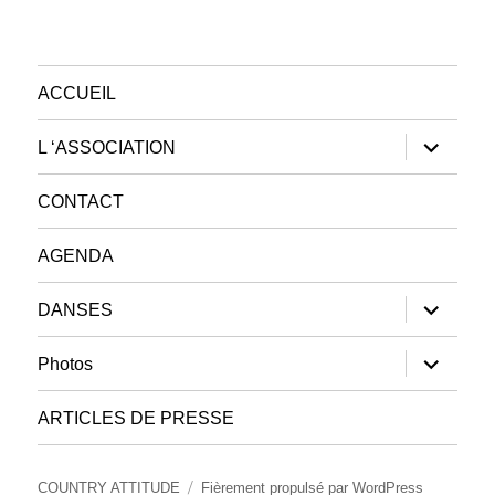
ACCUEIL
ouvrir
L ‘ASSOCIATION
le
sous-
menu
CONTACT
AGENDA
ouvrir
DANSES
le
sous-
menu
ouvrir
Photos
le
sous-
menu
ARTICLES DE PRESSE
COUNTRY ATTITUDE
Fièrement propulsé par WordPress