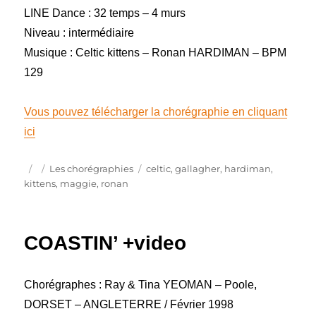
LINE Dance : 32 temps – 4 murs
Niveau : intermédiaire
Musique : Celtic kittens – Ronan HARDIMAN – BPM
129
Vous pouvez télécharger la chorégraphie en cliquant
ici
Publié
Catégories
Étiquettes
Les chorégraphies
celtic
,
gallagher
,
hardiman
,
le
kittens
,
maggie
,
ronan
COASTIN’ +video
Chorégraphes : Ray & Tina YEOMAN – Poole,
DORSET – ANGLETERRE / Février 1998