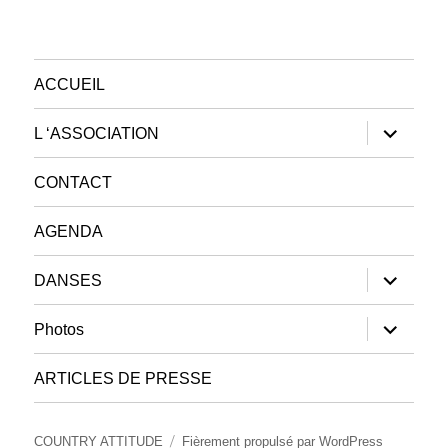
ACCUEIL
ouvrir
L ‘ASSOCIATION
le
sous-
menu
CONTACT
AGENDA
ouvrir
DANSES
le
sous-
menu
ouvrir
Photos
le
sous-
menu
ARTICLES DE PRESSE
COUNTRY ATTITUDE
Fièrement propulsé par WordPress