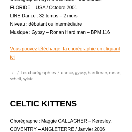
FLORIDE – USA / Octobre 2001
LINE Dance : 32 temps – 2 murs
Niveau : débutant ou intermédiaire
Musique : Gypsy – Ronan Hardiman – BPM 116
Vous pouvez télécharger la chorégraphie en cliquant
ici
Publié
Catégories
Étiquettes
Les chorégraphies
dance
,
gypsy
,
hardiman
,
ronan
,
le
schell
,
sylvia
CELTIC KITTENS
Chorégraphe : Maggie GALLAGHER – Keresley,
COVENTRY – ANGLETERRE / Janvier 2006