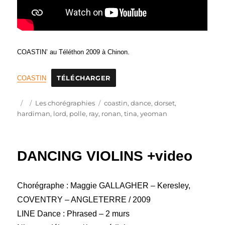
COASTIN’ au Téléthon 2009 à Chinon.
COASTIN
TÉLÉCHARGER
Publié
Catégories
Étiquettes
Les chorégraphies
coastin
,
dance
,
dorset
,
le
hardiman
,
lord
,
polle
,
ray
,
ronan
,
tina
,
yeoman
DANCING VIOLINS +video
Chorégraphe : Maggie GALLAGHER – Keresley,
COVENTRY – ANGLETERRE / 2009
LINE Dance : Phrased – 2 murs