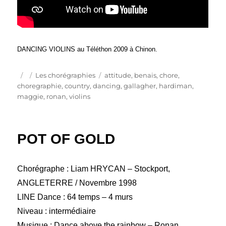
DANCING VIOLINS au Téléthon 2009 à Chinon.
Publié
Catégories
Étiquettes
Les chorégraphies
attitude
,
benais
,
chore
,
le
choregraphie
,
country
,
dancing
,
gallagher
,
hardiman
,
maggie
,
ronan
,
violins
POT OF GOLD
Chorégraphe : Liam HRYCAN – Stockport,
ANGLETERRE / Novembre 1998
LINE Dance : 64 temps – 4 murs
Niveau : intermédiaire
Musique : Dance above the rainbow – Ronan