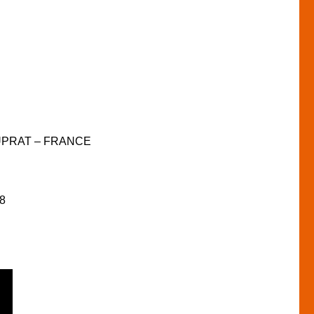
l DUPRAT – FRANCE
28