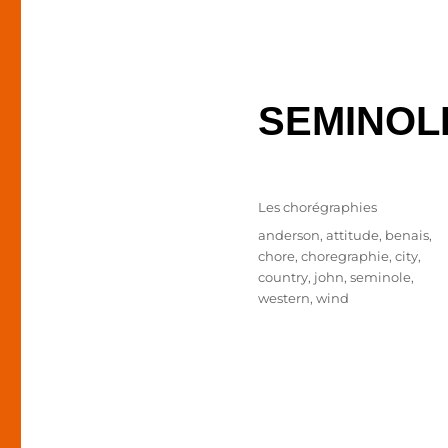
SEMINOLE
Publié
Catégories
Les chorégraphies
le
Étiquettes
anderson
,
attitude
,
benais
,
chore
,
choregraphie
,
city
,
country
,
john
,
seminole
,
western
,
wind