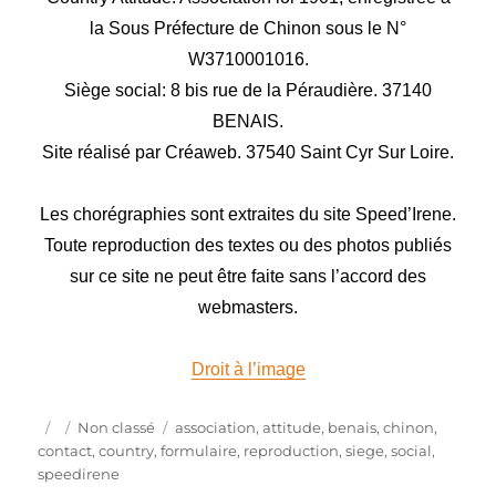
la Sous Préfecture de Chinon sous le N°
W3710001016.
Siège social: 8 bis rue de la Péraudière. 37140
BENAIS.
Site réalisé par Créaweb. 37540 Saint Cyr Sur Loire.
Les chorégraphies sont extraites du site Speed’Irene.
Toute reproduction des textes ou des photos publiés
sur ce site ne peut être faite sans l’accord des
webmasters.
Droit à l’image
Publié
Catégories
Étiquettes
Non classé
association
,
attitude
,
benais
,
chinon
,
le
contact
,
country
,
formulaire
,
reproduction
,
siege
,
social
,
speedirene