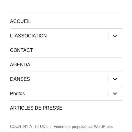
ACCUEIL
ouvrir
L ‘ASSOCIATION
le
sous-
menu
CONTACT
AGENDA
ouvrir
DANSES
le
sous-
menu
ouvrir
Photos
le
sous-
menu
ARTICLES DE PRESSE
COUNTRY ATTITUDE
Fièrement propulsé par WordPress