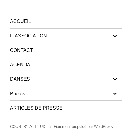
ACCUEIL
ouvrir
L ‘ASSOCIATION
le
sous-
menu
CONTACT
AGENDA
ouvrir
DANSES
le
sous-
menu
ouvrir
Photos
le
sous-
menu
ARTICLES DE PRESSE
COUNTRY ATTITUDE
Fièrement propulsé par WordPress