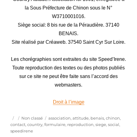
la Sous Préfecture de Chinon sous le N°
W3710001016.
Siège social: 8 bis rue de la Péraudière. 37140
BENAIS.
Site réalisé par Créaweb. 37540 Saint Cyr Sur Loire.
Les chorégraphies sont extraites du site Speed’Irene.
Toute reproduction des textes ou des photos publiés
sur ce site ne peut être faite sans l’accord des
webmasters.
Droit à l’image
Publié
Catégories
Étiquettes
Non classé
association
,
attitude
,
benais
,
chinon
,
le
contact
,
country
,
formulaire
,
reproduction
,
siege
,
social
,
speedirene