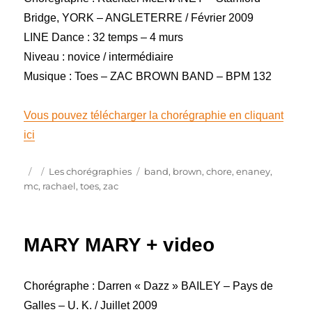
Bridge, YORK – ANGLETERRE / Février 2009
LINE Dance : 32 temps – 4 murs
Niveau : novice / intermédiaire
Musique : Toes – ZAC BROWN BAND – BPM 132
Vous pouvez télécharger la chorégraphie en cliquant
ici
Publié
Catégories
Étiquettes
Les chorégraphies
band
,
brown
,
chore
,
enaney
,
le
mc
,
rachael
,
toes
,
zac
MARY MARY + video
Chorégraphe : Darren « Dazz » BAILEY – Pays de
Galles – U. K. / Juillet 2009