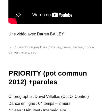
Une vidéo avec Darren BAILEY
Publié
Catégories
Étiquettes
Les chorégraphies
bailey
,
band
,
brown
,
chore
,
le
darren
,
mary
,
zac
PRIORITY (pot commun
2012) +paroles
Chorégraphe : David Villellas (Out Of Control)
Dance en ligne : 64 temps – 2 murs
Niveau : Débutant / Intermédiaire