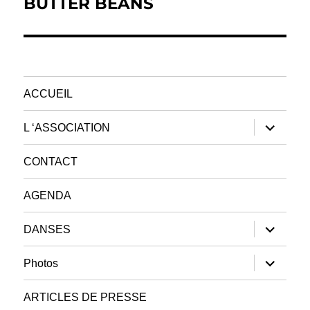
BUTTER BEANS
Publication
suivante :
ACCUEIL
ouvrir
L ‘ASSOCIATION
le
sous-
menu
CONTACT
AGENDA
ouvrir
DANSES
le
sous-
menu
ouvrir
Photos
le
sous-
menu
ARTICLES DE PRESSE