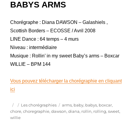
BABYS ARMS
Chorégraphe : Diana DAWSON – Galashiels ,
Scottish Borders – ECOSSE / Avril 2008
LINE Dance : 64 temps – 4 murs
Niveau : intermédiaire
Musique : Rollin’ in my sweet Baby’s arms – Boxcar
WILLIE – BPM 144
Vous pouvez télécharger la chorégraphie en cliquant
ici
Publié
Catégories
Étiquettes
Les chorégraphies
arms
,
baby
,
babys
,
boxcar
,
le
chore
,
choregraphie
,
dawson
,
diana
,
rollin
,
rolling
,
sweet
,
willie