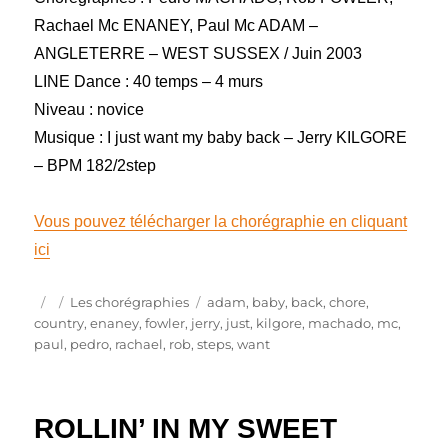
Rachael Mc ENANEY, Paul Mc ADAM –
ANGLETERRE – WEST SUSSEX / Juin 2003
LINE Dance : 40 temps – 4 murs
Niveau : novice
Musique : I just want my baby back – Jerry KILGORE
– BPM 182/2step
Vous pouvez télécharger la chorégraphie en cliquant
ici
Publié
Catégories
Étiquettes
Les chorégraphies
adam
,
baby
,
back
,
chore
,
le
country
,
enaney
,
fowler
,
jerry
,
just
,
kilgore
,
machado
,
mc
,
paul
,
pedro
,
rachael
,
rob
,
steps
,
want
ROLLIN’ IN MY SWEET