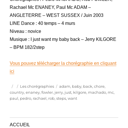
Rachael Mc ENANEY, Paul Mc ADAM –
ANGLETERRE – WEST SUSSEX / Juin 2003
LINE Dance : 40 temps – 4 murs
Niveau : novice
Musique : I just want my baby back – Jerry KILGORE
– BPM 182/2step
Vous pouvez télécharger la chorégraphie en cliquant
ici
Publié
Catégories
Étiquettes
Les chorégraphies
adam
,
baby
,
back
,
chore
,
le
country
,
enaney
,
fowler
,
jerry
,
just
,
kilgore
,
machado
,
mc
,
paul
,
pedro
,
rachael
,
rob
,
steps
,
want
ACCUEIL