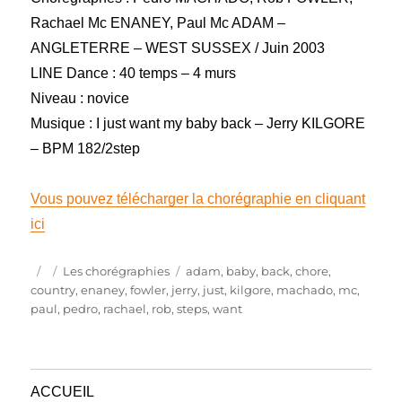
Rachael Mc ENANEY, Paul Mc ADAM –
ANGLETERRE – WEST SUSSEX / Juin 2003
LINE Dance : 40 temps – 4 murs
Niveau : novice
Musique : I just want my baby back – Jerry KILGORE
– BPM 182/2step
Vous pouvez télécharger la chorégraphie en cliquant
ici
Publié
Catégories
Étiquettes
Les chorégraphies
adam
,
baby
,
back
,
chore
,
le
country
,
enaney
,
fowler
,
jerry
,
just
,
kilgore
,
machado
,
mc
,
paul
,
pedro
,
rachael
,
rob
,
steps
,
want
ACCUEIL