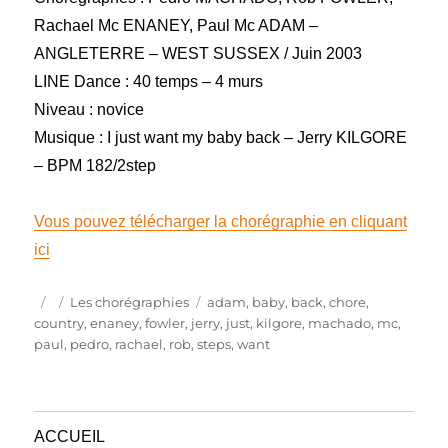
Rachael Mc ENANEY, Paul Mc ADAM –
ANGLETERRE – WEST SUSSEX / Juin 2003
LINE Dance : 40 temps – 4 murs
Niveau : novice
Musique : I just want my baby back – Jerry KILGORE
– BPM 182/2step
Vous pouvez télécharger la chorégraphie en cliquant
ici
Publié
Catégories
Étiquettes
Les chorégraphies
adam
,
baby
,
back
,
chore
,
le
country
,
enaney
,
fowler
,
jerry
,
just
,
kilgore
,
machado
,
mc
,
paul
,
pedro
,
rachael
,
rob
,
steps
,
want
ACCUEIL