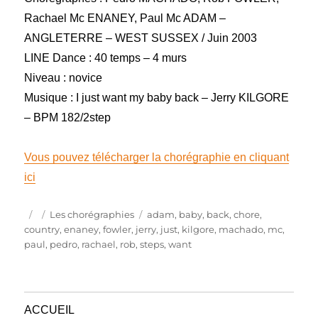
Rachael Mc ENANEY, Paul Mc ADAM –
ANGLETERRE – WEST SUSSEX / Juin 2003
LINE Dance : 40 temps – 4 murs
Niveau : novice
Musique : I just want my baby back – Jerry KILGORE
– BPM 182/2step
Vous pouvez télécharger la chorégraphie en cliquant
ici
Publié
Catégories
Étiquettes
Les chorégraphies
adam
,
baby
,
back
,
chore
,
le
country
,
enaney
,
fowler
,
jerry
,
just
,
kilgore
,
machado
,
mc
,
paul
,
pedro
,
rachael
,
rob
,
steps
,
want
ACCUEIL