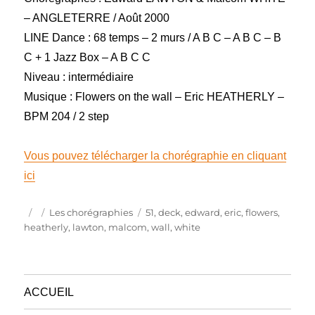
– ANGLETERRE / Août 2000
LINE Dance : 68 temps – 2 murs / A B C – A B C – B
C + 1 Jazz Box – A B C C
Niveau : intermédiaire
Musique : Flowers on the wall – Eric HEATHERLY –
BPM 204 / 2 step
Vous pouvez télécharger la chorégraphie en cliquant
ici
Publié
Catégories
Étiquettes
Les chorégraphies
51
,
deck
,
edward
,
eric
,
flowers
,
le
heatherly
,
lawton
,
malcom
,
wall
,
white
ACCUEIL