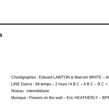
s
Chorégraphes : Edward LAWTON & Malcom WHITE – 
LINE Dance : 68 temps – 2 murs / A B C – A B C – B C +
Niveau : intermédiaire
Musique : Flowers on the wall – Eric HEATHERLY – BPM