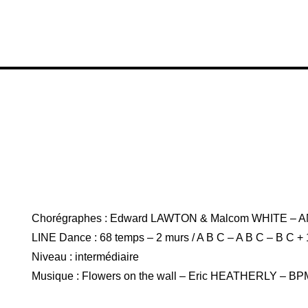
Chorégraphes : Edward LAWTON & Malcom WHITE – 
LINE Dance : 68 temps – 2 murs / A B C – A B C – B C +
Niveau : intermédiaire
Musique : Flowers on the wall – Eric HEATHERLY – BPM