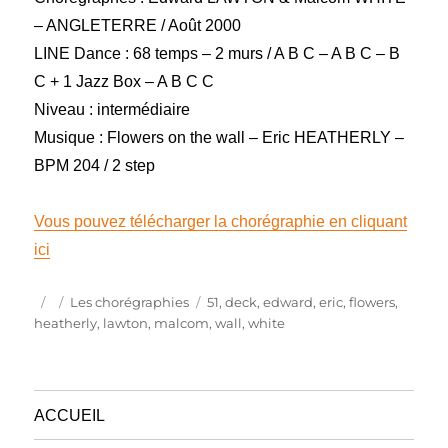
– ANGLETERRE / Août 2000
LINE Dance : 68 temps – 2 murs / A B C – A B C – B
C + 1 Jazz Box – A B C C
Niveau : intermédiaire
Musique : Flowers on the wall – Eric HEATHERLY –
BPM 204 / 2 step
Vous pouvez télécharger la chorégraphie en cliquant
ici
Publié
Catégories
Étiquettes
Les chorégraphies
51
,
deck
,
edward
,
eric
,
flowers
,
le
heatherly
,
lawton
,
malcom
,
wall
,
white
ACCUEIL