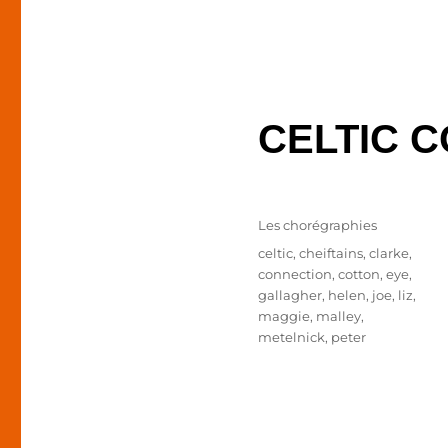
CELTIC 
Publié
Catégories
Les chorégraphies
le
Étiquettes
celtic
,
cheiftains
,
clarke
,
connection
,
cotton
,
eye
,
gallagher
,
helen
,
joe
,
liz
,
maggie
,
malley
,
metelnick
,
peter