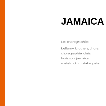
JAMAICA
Publié
Catégories
Les chorégraphies
le
Étiquettes
bellamy
,
brothers
,
chore
,
choregraphie
,
chris
,
hodgson
,
jamaica
,
metelnick
,
mistaka
,
peter