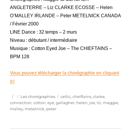
ANGLETERRE – Liz CLARKE ECOSSE – Helen
O’MALLEY IRLANDE – Peter METELNICK CANADA
/ Février 2000
LINE Dance : 32 temps – 2 murs
Niveau : débutant / intermédiaire
Musique : Cotton Eyed Joe – The CHIEFTAINS –
BPM 128
Vous pouvez télécharger la chorégraphie en cliquant
ici
Publié
Catégories
Étiquettes
Les chorégraphies
celtic
,
cheiftains
,
clarke
,
le
connection
,
cotton
,
eye
,
gallagher
,
helen
,
joe
,
liz
,
maggie
,
malley
,
metelnick
,
peter