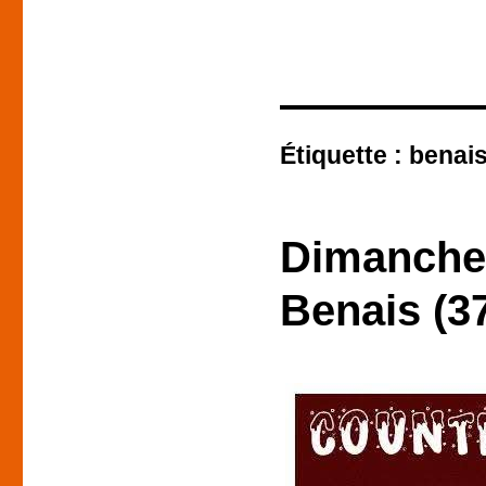
Étiquette :
benai
Dimanche 
Benais (3