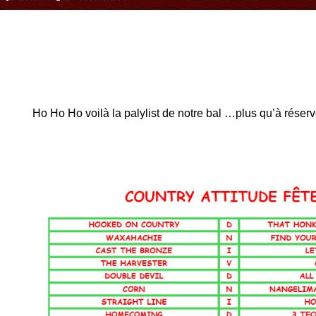
Ho Ho Ho voilà la palylist de notre bal …plus qu’à réser
anche
/2025,
e
is