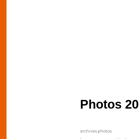
Photos 2
Publié
Catégories
archives photos
le