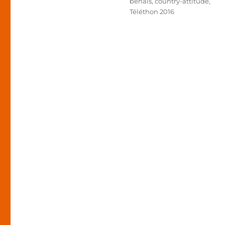
Étiquettes
benais
,
country-attitude
,
Téléthon 2016