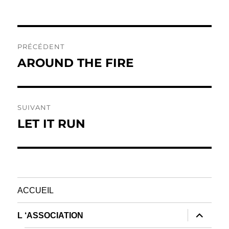
le
Navigation
PRÉCÉDENT
de
AROUND THE FIRE
Publication
précédente :
l’article
SUIVANT
LET IT RUN
Publication
suivante :
ACCUEIL
ouvrir
L ‘ASSOCIATION
le
sous-