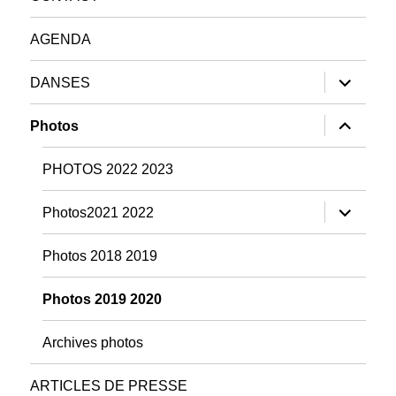
AGENDA
ouvrir
DANSES
le
sous-
menu
ouvrir
Photos
le
sous-
menu
PHOTOS 2022 2023
ouvrir
Photos2021 2022
le
sous-
menu
Photos 2018 2019
Photos 2019 2020
Archives photos
ARTICLES DE PRESSE