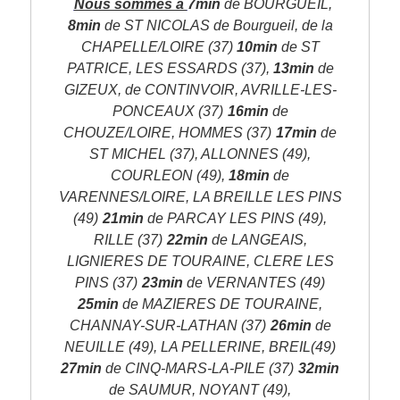
Nous sommes à
7min
de BOURGUEIL,
8min
de ST NICOLAS de Bourgueil, de la
CHAPELLE/LOIRE (37)
10min
de ST
PATRICE, LES ESSARDS (37),
13min
de
GIZEUX, de CONTINVOIR, AVRILLE-LES-
PONCEAUX (37)
16min
de
CHOUZE/LOIRE, HOMMES (37)
17min
de
ST MICHEL (37), ALLONNES (49),
COURLEON (49),
18min
de
VARENNES/LOIRE, LA BREILLE LES PINS
(49)
21min
de PARCAY LES PINS (49),
RILLE (37)
22min
de LANGEAIS,
LIGNIERES DE TOURAINE, CLERE LES
PINS (37)
23min
de VERNANTES (49)
25min
de MAZIERES DE TOURAINE,
CHANNAY-SUR-LATHAN (37)
26min
de
NEUILLE (49), LA PELLERINE, BREIL(49)
27min
de CINQ-MARS-LA-PILE (37)
32min
de SAUMUR, NOYANT (49),