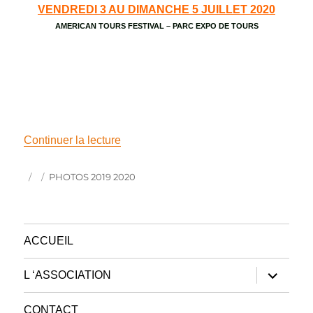
VENDREDI 3 AU DIMANCHE 5 JUILLET 2020
AMERICAN TOURS FESTIVAL – PARC EXPO DE TOURS
de « NOS EVENEMENTS A VENIR »
Continuer la lecture
Publié
Catégories
PHOTOS 2019 2020
le
ACCUEIL
ouvrir
L ‘ASSOCIATION
le
sous-
menu
CONTACT