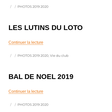
Publié
Catégories
PHOTOS 2019 2020
le
LES LUTINS DU LOTO
de « LES LUTINS DU LOTO »
Continuer la lecture
Publié
Catégories
PHOTOS 2019 2020
,
Vie du club
le
BAL DE NOEL 2019
de « BAL DE NOEL 2019 »
Continuer la lecture
Publié
Catégories
PHOTOS 2019 2020
le