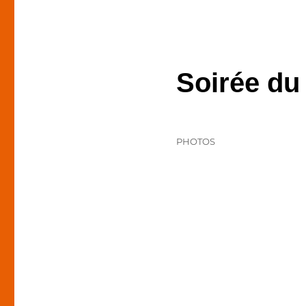
Soirée du
Publié
Catégories
PHOTOS
le