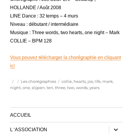
HOLLANDE / Août 2008
LINE Dance : 32 temps – 4 murs
Niveau : débutant / intermédiaire
Musique : Three words, two hearts, one night – Mark
COLLIE – BPM 128
Vous pouvez télécharger la chorégraphie en cliquant
ici
Publié
Catégories
Étiquettes
Les chorégraphies
collie
,
hearts
,
jos
,
life
,
mark
,
le
night
,
one
,
slijpen
,
ten
,
three
,
two
,
words
,
years
ACCUEIL
ouvrir
L ‘ASSOCIATION
le