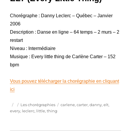
Chorégraphe : Danny Leclerc – Québec – Janvier
2006
Description : Danse en ligne – 64 temps – 2 murs – 2
restart
Niveau : Intermédiaire
Musique : Every little thing de Carlène Carter – 152
bpm
Vous pouvez télécharger la chorégraphie en cliquant
ici
Publié
Catégories
Étiquettes
Les chorégraphies
carlene
,
carter
,
danny
,
elt
,
le
every
,
leclerc
,
little
,
thing