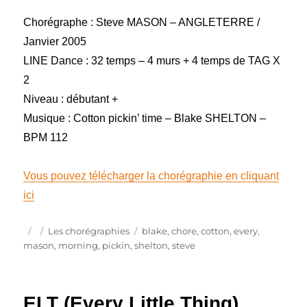
Chorégraphe : Steve MASON – ANGLETERRE /
Janvier 2005
LINE Dance : 32 temps – 4 murs + 4 temps de TAG X
2
Niveau : débutant +
Musique : Cotton pickin’ time – Blake SHELTON –
BPM 112
Vous pouvez télécharger la chorégraphie en cliquant
ici
Publié
Catégories
Étiquettes
Les chorégraphies
blake
,
chore
,
cotton
,
every
,
le
mason
,
morning
,
pickin
,
shelton
,
steve
ELT (Every Little Thing)