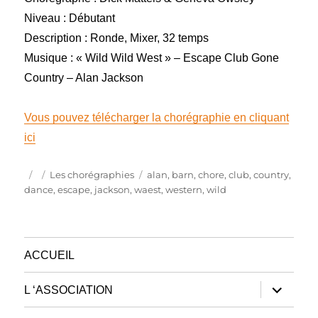
Niveau : Débutant
Description : Ronde, Mixer, 32 temps
Musique : « Wild Wild West » – Escape Club Gone
Country – Alan Jackson
Vous pouvez télécharger la chorégraphie en cliquant
ici
Publié
Catégories
Étiquettes
Les chorégraphies
alan
,
barn
,
chore
,
club
,
country
,
le
dance
,
escape
,
jackson
,
waest
,
western
,
wild
ACCUEIL
ouvrir
L ‘ASSOCIATION
le
sous-