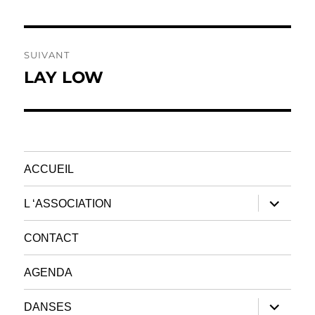
précédente :
l’article
SUIVANT
LAY LOW
Publication
suivante :
ACCUEIL
ouvrir
L ‘ASSOCIATION
le
sous-
menu
CONTACT
AGENDA
ouvrir
DANSES
le