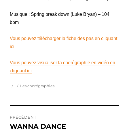
Musique : Spring break down (Luke Bryan) – 104
bpm
Vous pouvez télécharger la fiche des pas en cliquant
ici
Vous pouvez visualiser la chorégraphie en vidéo en
cliquant ici
Publié
Catégories
Les chorégraphies
le
Navigation
PRÉCÉDENT
de
WANNA DANCE
Publication