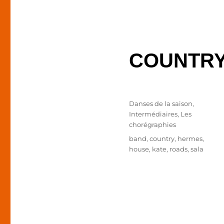
COUNTRY
Publié
Catégories
Danses de la saison
,
le
Intermédiaires
,
Les
chorégraphies
Étiquettes
band
,
country
,
hermes
,
house
,
kate
,
roads
,
sala