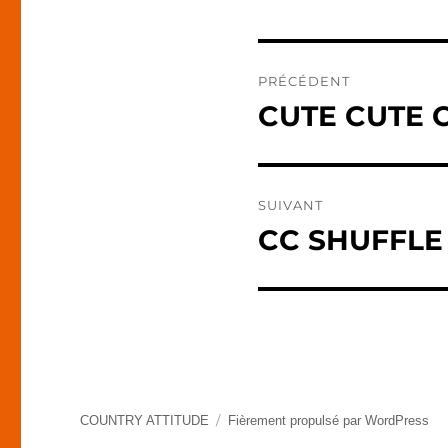
Navigation
PRÉCÉDENT
de
CUTE CUTE 
Publication
précédente :
l’article
SUIVANT
CC SHUFFLE
Publication
suivante :
COUNTRY ATTITUDE
Fièrement propulsé par WordPress