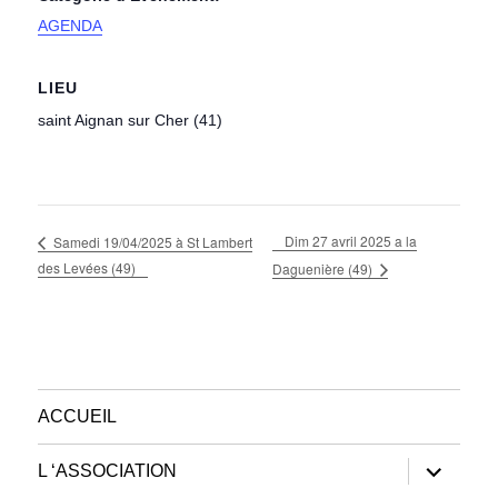
AGENDA
LIEU
saint Aignan sur Cher (41)
Dim 27 avril 2025 a la
Samedi 19/04/2025 à St Lambert
des Levées (49)
Daguenière (49)
ACCUEIL
ouvrir
L ‘ASSOCIATION
le