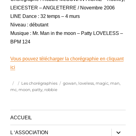
LEICESTER – ANGLETERRE / Novembre 2006
LINE Dance : 32 temps – 4 murs
Niveau : débutant
Musique : Mr. Man in the moon – Patty LOVELESS –
BPM 124
Vous pouvez télécharger la chorégraphie en cliquant
ici
Publié
Catégories
Étiquettes
Les chorégraphies
gowan
,
loveless
,
magic
,
man
,
le
mc
,
moon
,
patty
,
robbie
ACCUEIL
ouvrir
L ‘ASSOCIATION
le