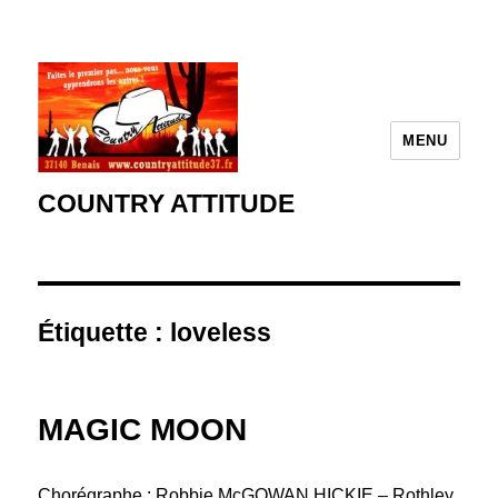
MENU
COUNTRY ATTITUDE
Étiquette :
loveless
MAGIC MOON
Chorégraphe : Robbie McGOWAN HICKIE – Rothley,