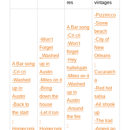
res
vintages
-Pizziricco
-Some
A Bar song
beach
-Cri cri
-Won’t
-City of
-Won’t
Forget
New
forget
_Washed
Orleans
-Hey
A Bar song
up in
-
hallelujah
-Cri cri
Austin
Cucaratch
-Miles on it
-Washed
-Miles on it
a
-Washed
up in
-Bring
-Red hot
up in
Austin
down the
salsa
Austin
-Back to
house
-All shook
-Around
the start
-Let it run
up
the fire
-
-
-The trail
-
Homecomi
Homecomi
-American