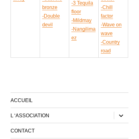
-3 Tequila
bronze
-Chill
floor
-Double
factor
-Mildmay
devil
-Wave on
-Nangilima
wave
ez
-Country
road
ACCUEIL
ouvrir
L ‘ASSOCIATION
le
sous-
menu
CONTACT