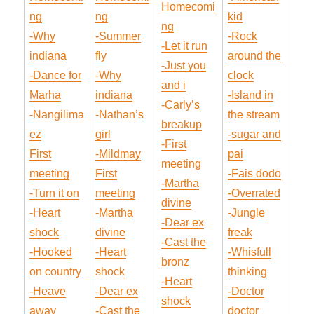
Homecomi
ng
ng
kid
ng
-Why
-Summer
-Rock
-Let it run
indiana
fly
around the
-Just you
-Dance for
-Why
clock
and i
Marha
indiana
-Island in
-Carly’s
-Nangilima
-Nathan’s
the stream
breakup
ez
girl
-sugar and
-First
First
-Mildmay
pai
meeting
meeting
First
-Fais dodo
-Martha
-Turn it on
meeting
-Overrated
divine
-Heart
-Martha
-Jungle
-Dear ex
shock
divine
freak
-Cast the
-Hooked
-Heart
-Whisfull
bronz
on country
shock
thinking
-Heart
-Heave
-Dear ex
-Doctor
shock
away
-Cast the
doctor