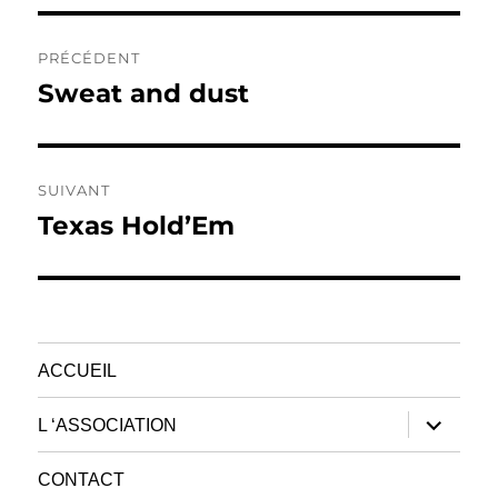
Navigation
PRÉCÉDENT
de
Sweat and dust
Publication
précédente :
l’article
SUIVANT
Texas Hold’Em
Publication
suivante :
ACCUEIL
ouvrir
L ‘ASSOCIATION
le
sous-
menu
CONTACT