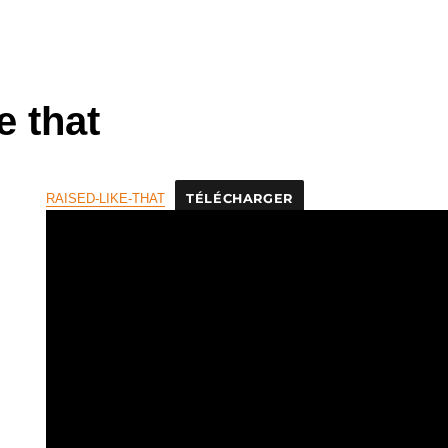
e that
RAISED-LIKE-THAT
TÉLÉCHARGER