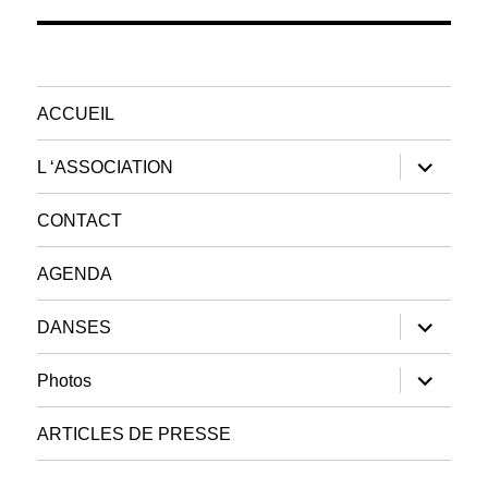
suivante :
ACCUEIL
ouvrir
L ‘ASSOCIATION
le
sous-
menu
CONTACT
AGENDA
ouvrir
DANSES
le
sous-
menu
ouvrir
Photos
le
sous-
menu
ARTICLES DE PRESSE