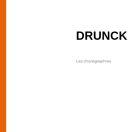
DRUNCK
Publié
Catégories
Les chorégraphies
le