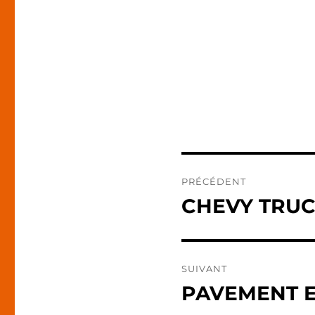
Navigation
PRÉCÉDENT
de
CHEVY TRU
Publication
précédente :
l’article
SUIVANT
PAVEMENT 
Publication
suivante :