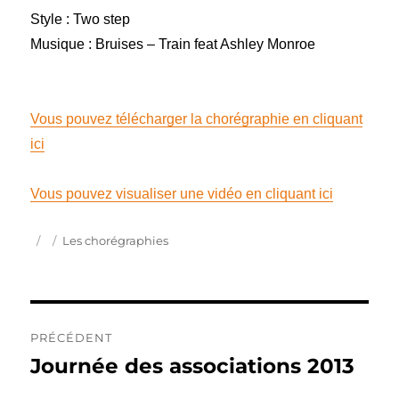
Style : Two step
Musique : Bruises – Train feat Ashley Monroe
Vous pouvez télécharger la chorégraphie en cliquant
ici
Vous pouvez visualiser une vidéo en cliquant ici
Publié
Catégories
Les chorégraphies
le
Navigation
PRÉCÉDENT
de
Journée des associations 2013
Publication
précédente :
l’article