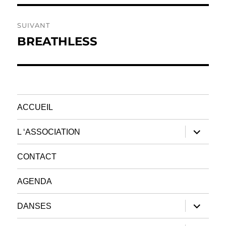
SUIVANT
BREATHLESS
Publication
suivante :
ACCUEIL
ouvrir
L ‘ASSOCIATION
le
sous-
menu
CONTACT
AGENDA
ouvrir
DANSES
le
sous-