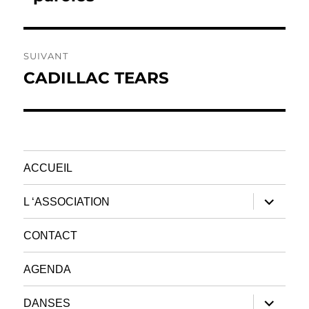
SUIVANT
CADILLAC TEARS
Publication
suivante :
ACCUEIL
ouvrir
L ‘ASSOCIATION
le
sous-
menu
CONTACT
AGENDA
ouvrir
DANSES