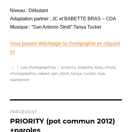
Niveau : Débutant
Adaptation partner ; JC et BABETTE BRAS – CDA
Musique : “San Antonio Stroll” Tanya Tucker
Vous pouvez télécharger la chorégraphie en cliquant
ici
Publié
Catégories
Étiquettes
Les chorégraphies
antonio
,
babette
,
bras
,
chore
,
le
choregraphie
,
robert
,
san
,
stroll
,
tanya
,
tucker
,
two
,
wanstreet
Navigation
PRÉCÉDENT
de
PRIORITY (pot commun 2012)
Publication
précédente :
+paroles
l’article