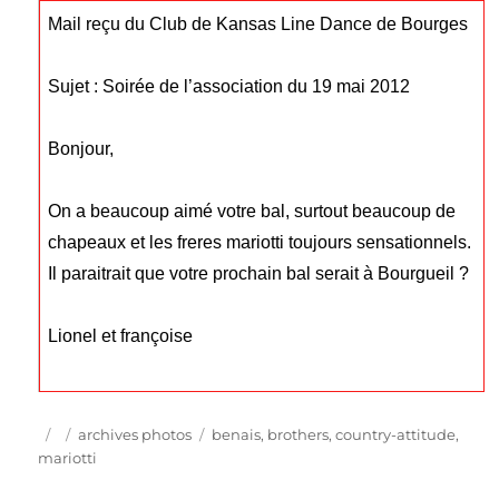
Mail reçu du Club de Kansas Line Dance de Bourges
Sujet : Soirée de l’association du 19 mai 2012
Bonjour,
On a beaucoup aimé votre bal, surtout beaucoup de
chapeaux
et les freres mariotti toujours sensationnels.
Il paraitrait que votre prochain bal serait à Bourgueil ?
Lionel et françoise
Publié
Catégories
Étiquettes
archives photos
benais
,
brothers
,
country-attitude
,
le
mariotti