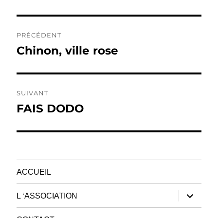
Navigation
PRÉCÉDENT
de
Chinon, ville rose
Publication
précédente :
l’article
SUIVANT
FAIS DODO
Publication
suivante :
ACCUEIL
ouvrir
L ‘ASSOCIATION
le
sous-
menu