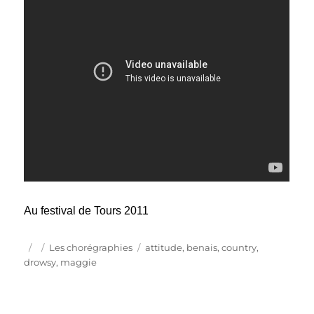
Au festival de Tours 2011
Publié
Catégories
Étiquettes
Les chorégraphies
attitude
,
benais
,
country
,
le
drowsy
,
maggie