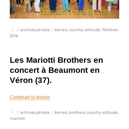
Publié
Catégories
Étiquettes
archives photos
benais
,
country-attitude
,
Téléthon
le
2016
Les Mariotti Brothers en
concert à Beaumont en
Véron (37).
de « Les Mariotti Brothers en concert 
Continuer la lecture
Publié
Catégories
Étiquettes
archives photos
benais
,
brothers
,
country-attitude
,
le
mariotti