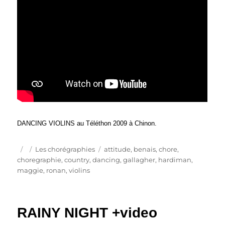
DANCING VIOLINS au Téléthon 2009 à Chinon.
Publié
Catégories
Étiquettes
Les chorégraphies
attitude
,
benais
,
chore
,
le
choregraphie
,
country
,
dancing
,
gallagher
,
hardiman
,
maggie
,
ronan
,
violins
RAINY NIGHT +video