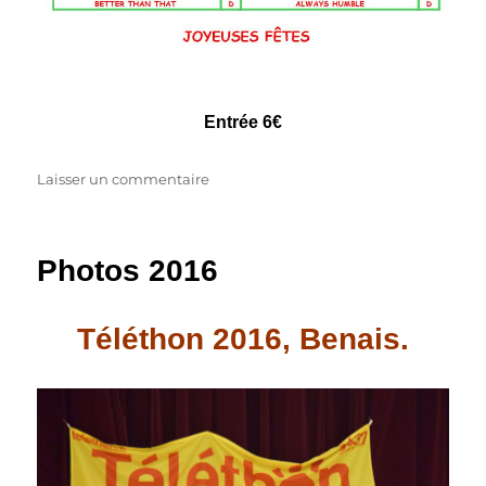
Entrée 6€
sur
Laisser un commentaire
Dimanche
14/12/2025,
notre
Photos 2016
bal
de
Noël
Téléthon 2016, Benais.
à
Benais
(37)