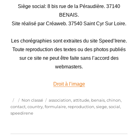
Siège social: 8 bis rue de la Péraudière. 37140
BENAIS.
Site réalisé par Créaweb. 37540 Saint Cyr Sur Loire.
Les chorégraphies sont extraites du site Speed’Irene.
Toute reproduction des textes ou des photos publiés
sur ce site ne peut être faite sans l’accord des
webmasters.
Droit à l’image
Publié
Catégories
Étiquettes
Non classé
association
,
attitude
,
benais
,
chinon
,
le
contact
,
country
,
formulaire
,
reproduction
,
siege
,
social
,
speedirene