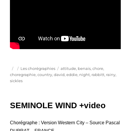
Publié
Catégories
Étiquettes
Les chorégraphies
attitude
,
benais
,
chore
,
le
choregraphie
,
country
,
david
,
eddie
,
night
,
rabbitt
,
rainy
,
sickles
SEMINOLE WIND +video
Chorégraphe : Version Western City – Source Pascal
DUPRAT – FRANCE