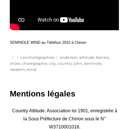
SEMINOLE WIND au Téléthon 2010 à Chinon.
Publié
Catégories
Étiquettes
Les chorégraphies
anderson
,
attitude
,
benais
,
le
chore
,
choregraphie
,
city
,
country
,
john
,
seminole
,
western
,
wind
Mentions légales
Country Attitude. Association loi 1901, enregistrée à
la Sous Préfecture de Chinon sous le N°
W3710001016.