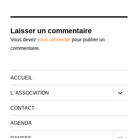
Laisser un commentaire
Vous devez
vous connecter
pour publier un
commentaire.
ACCUEIL
ouvrir
L ‘ASSOCIATION
le
sous-
menu
CONTACT
AGENDA
ouvrir